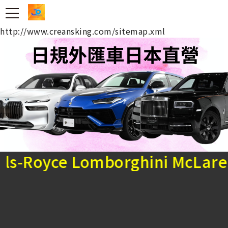
台北吊車王 日規外匯車
http://www.creansking.com/sitemap.xml
ce Lomborghini McLaren Po