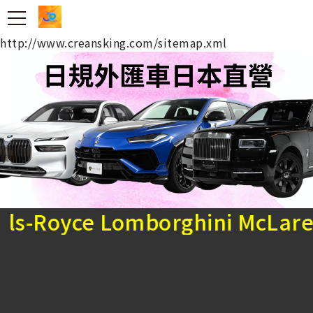
台北吊車王 日規外匯車
http://www.creansking.com/sitemap.xml
ce Lomborghini McLaren Po