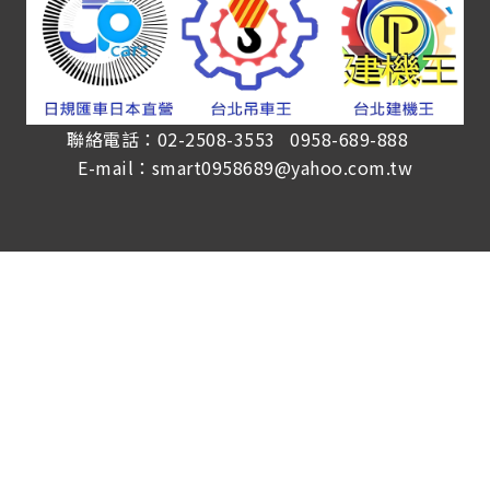
聯絡電話：02-2508-3553 0958-689-888
E-mail：smart0958689@yahoo.com.tw