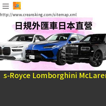
台北吊車王 日規外匯車
http://www.creansking.com/sitemap.xml
ce Lomborghini McLaren Por